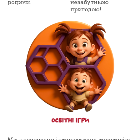
родини.
незабутньою
пригодою!
ОСВІТНІ ІГРИ
Ми пропонуємо інтерактивну територію,