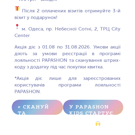
Після 2 оплачених візитів отримуйте 3-й
візит у подарунок!
м. Одеса, пр. Небесної Сотні, 2, ТРЦ City
Center
Акція діє з 01.08 по 31.08.2026. Умови акції
діють за умови реєстрації в програмі
лояльності PAPASHON та сканування штрих-
коду з додатку під час покупки квитка.
*Акція діє лише для зареєстрованих
користувачів програми лояльності
PAPASHON.
« СКАНУЙ
У PAPASHON
ТА
KIDS СТАРТУЄ
ЗАБИРАЙ
КРУТЕЗНА
СВОЇ 500
АКЦІЯ!
»
БОНУСІВ